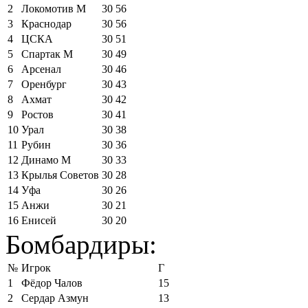
2
Локомотив М
30
56
3
Краснодар
30
56
4
ЦСКА
30
51
5
Спартак М
30
49
6
Арсенал
30
46
7
Оренбург
30
43
8
Ахмат
30
42
9
Ростов
30
41
10
Урал
30
38
11
Рубин
30
36
12
Динамо М
30
33
13
Крылья Советов
30
28
14
Уфа
30
26
15
Анжи
30
21
16
Енисей
30
20
Бомбардиры:
№
Игрок
Г
1
Фёдор Чалов
15
2
Сердар Азмун
13