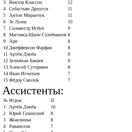
3
Виктор Классон
12
4
Себастьян Дриусси
11
5
Антон Миранчук
11
6
Зе Луиш
10
7
Сильвестр Игбун
9
8
Магомед-Шапи Сулейманов
8
9
Ари
8
10
Джефферсон Фарфан
8
11
Артём Дзюба
8
12
Зелимхан Бакаев
8
13
Алексей Сутормин
8
14
Иван Игнатьев
7
15
Фёдор Смолов
7
Ассистенты:
№
Игрок
П
1
Артём Дзюба
10
2
Юрий Газинский
8
3
Жоаозиньо
8
4
Раванелли
7