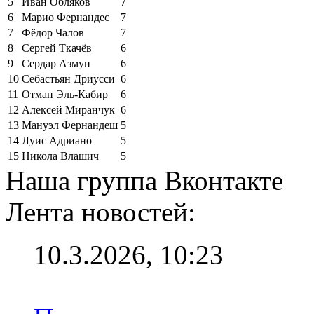
5
Иван Обляков
7
6
Марио Фернандес
7
7
Фёдор Чалов
7
8
Сергей Ткачёв
6
9
Сердар Азмун
6
10
Себастьян Дриусси
6
11
Отман Эль-Кабир
6
12
Алексей Миранчук
6
13
Мануэл Фернандеш
5
14
Луис Адриано
5
15
Никола Влашич
5
Наша группа Вконтакте
Лента новостей:
10.3.2026, 10:23