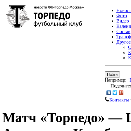
Новос
Фото
Видео
Календ
Состав
Транс
Другое
О
К
К
Найти
Например:
"
Поделитес
Контакты
Матч «Торпедо» — 