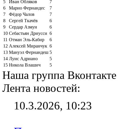
5
Иван Обляков
7
6
Марио Фернандес
7
7
Фёдор Чалов
7
8
Сергей Ткачёв
6
9
Сердар Азмун
6
10
Себастьян Дриусси
6
11
Отман Эль-Кабир
6
12
Алексей Миранчук
6
13
Мануэл Фернандеш
5
14
Луис Адриано
5
15
Никола Влашич
5
Наша группа Вконтакте
Лента новостей:
10.3.2026, 10:23