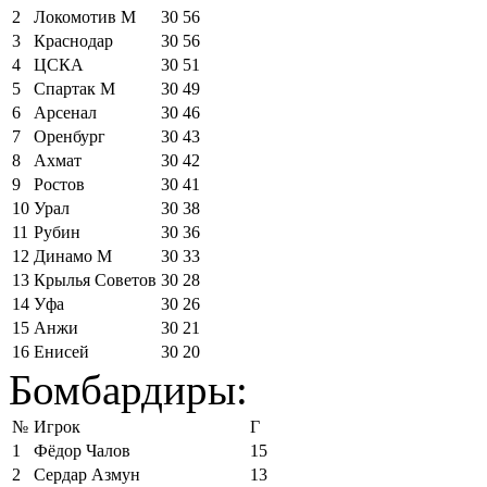
2
Локомотив М
30
56
3
Краснодар
30
56
4
ЦСКА
30
51
5
Спартак М
30
49
6
Арсенал
30
46
7
Оренбург
30
43
8
Ахмат
30
42
9
Ростов
30
41
10
Урал
30
38
11
Рубин
30
36
12
Динамо М
30
33
13
Крылья Советов
30
28
14
Уфа
30
26
15
Анжи
30
21
16
Енисей
30
20
Бомбардиры:
№
Игрок
Г
1
Фёдор Чалов
15
2
Сердар Азмун
13