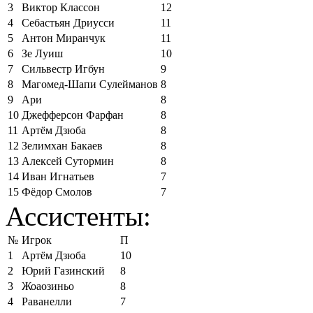
3
Виктор Классон
12
4
Себастьян Дриусси
11
5
Антон Миранчук
11
6
Зе Луиш
10
7
Сильвестр Игбун
9
8
Магомед-Шапи Сулейманов
8
9
Ари
8
10
Джефферсон Фарфан
8
11
Артём Дзюба
8
12
Зелимхан Бакаев
8
13
Алексей Сутормин
8
14
Иван Игнатьев
7
15
Фёдор Смолов
7
Ассистенты:
№
Игрок
П
1
Артём Дзюба
10
2
Юрий Газинский
8
3
Жоаозиньо
8
4
Раванелли
7