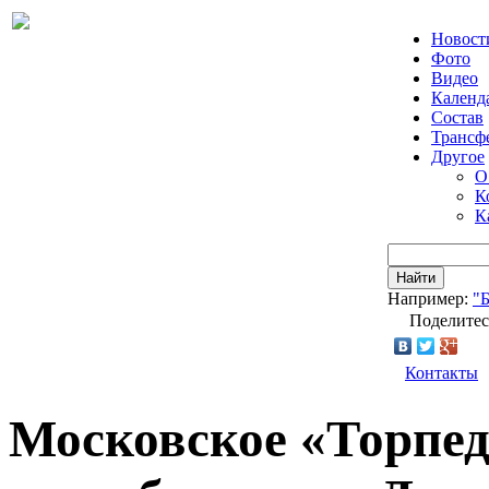
Новост
Фото
Видео
Календ
Состав
Трансф
Другое
О
К
К
Найти
Например:
"
Поделитес
Контакты
Московское «Торпед