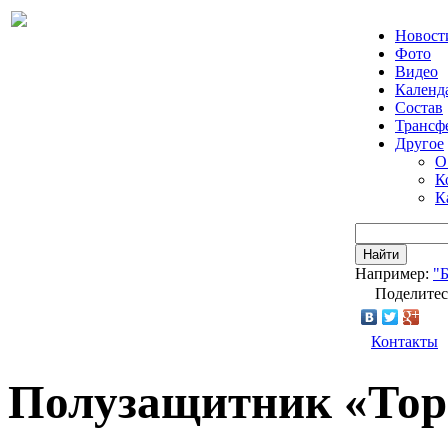
Новост
Фото
Видео
Календ
Состав
Трансф
Другое
О
К
К
Найти
Например:
"
Поделитес
Контакты
Полузащитник «Тор