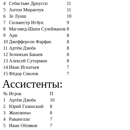
4
Себастьян Дриусси
11
5
Антон Миранчук
11
6
Зе Луиш
10
7
Сильвестр Игбун
9
8
Магомед-Шапи Сулейманов
8
9
Ари
8
10
Джефферсон Фарфан
8
11
Артём Дзюба
8
12
Зелимхан Бакаев
8
13
Алексей Сутормин
8
14
Иван Игнатьев
7
15
Фёдор Смолов
7
Ассистенты:
№
Игрок
П
1
Артём Дзюба
10
2
Юрий Газинский
8
3
Жоаозиньо
8
4
Раванелли
7
5
Иван Обляков
7