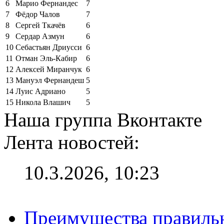
6
Марио Фернандес
7
7
Фёдор Чалов
7
8
Сергей Ткачёв
6
9
Сердар Азмун
6
10
Себастьян Дриусси
6
11
Отман Эль-Кабир
6
12
Алексей Миранчук
6
13
Мануэл Фернандеш
5
14
Луис Адриано
5
15
Никола Влашич
5
Наша группа Вконтакте
Лента новостей:
10.3.2026, 10:23
Преимущества правильн