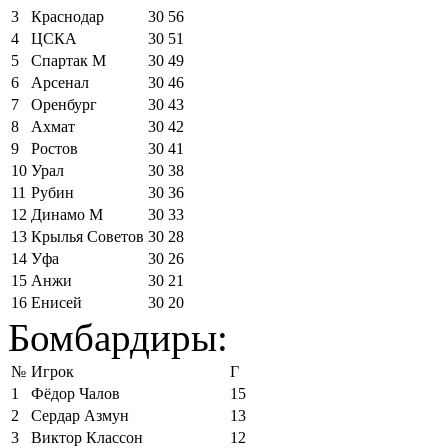
3
Краснодар
30
56
4
ЦСКА
30
51
5
Спартак М
30
49
6
Арсенал
30
46
7
Оренбург
30
43
8
Ахмат
30
42
9
Ростов
30
41
10
Урал
30
38
11
Рубин
30
36
12
Динамо М
30
33
13
Крылья Советов
30
28
14
Уфа
30
26
15
Анжи
30
21
16
Енисей
30
20
Бомбардиры:
№
Игрок
Г
1
Фёдор Чалов
15
2
Сердар Азмун
13
3
Виктор Классон
12