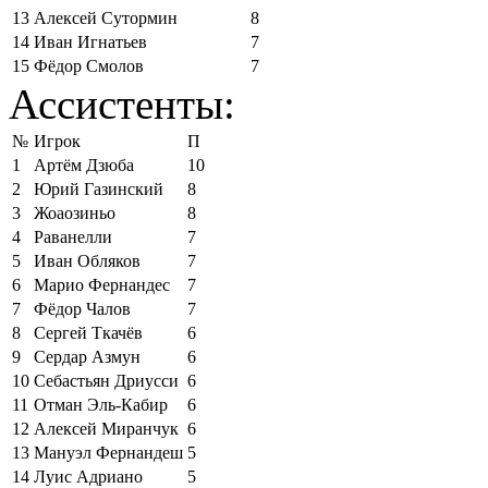
13
Алексей Сутормин
8
14
Иван Игнатьев
7
15
Фёдор Смолов
7
Ассистенты:
№
Игрок
П
1
Артём Дзюба
10
2
Юрий Газинский
8
3
Жоаозиньо
8
4
Раванелли
7
5
Иван Обляков
7
6
Марио Фернандес
7
7
Фёдор Чалов
7
8
Сергей Ткачёв
6
9
Сердар Азмун
6
10
Себастьян Дриусси
6
11
Отман Эль-Кабир
6
12
Алексей Миранчук
6
13
Мануэл Фернандеш
5
14
Луис Адриано
5