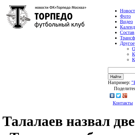
Новос
Фото
Видео
Календ
Состав
Транс
Другое
О
К
К
Найти
Например:
"
Поделитес
Контакты
Талалаев назвал две