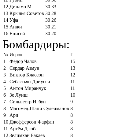
12
Динамо М
30
33
13
Крылья Советов
30
28
14
Уфа
30
26
15
Анжи
30
21
16
Енисей
30
20
Бомбардиры:
№
Игрок
Г
1
Фёдор Чалов
15
2
Сердар Азмун
13
3
Виктор Классон
12
4
Себастьян Дриусси
11
5
Антон Миранчук
11
6
Зе Луиш
10
7
Сильвестр Игбун
9
8
Магомед-Шапи Сулейманов
8
9
Ари
8
10
Джефферсон Фарфан
8
11
Артём Дзюба
8
12
Зелимхан Бакаев
8