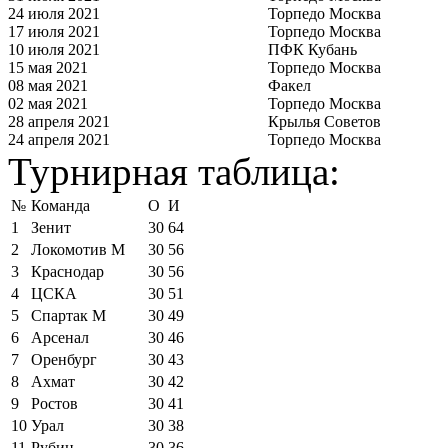
24 июля 2021
Торпедо Москва
17 июля 2021
Торпедо Москва
10 июля 2021
ПФК Кубань
15 мая 2021
Торпедо Москва
08 мая 2021
Факел
02 мая 2021
Торпедо Москва
28 апреля 2021
Крылья Советов
24 апреля 2021
Торпедо Москва
Турнирная таблица:
№
Команда
О
И
1
Зенит
30
64
2
Локомотив М
30
56
3
Краснодар
30
56
4
ЦСКА
30
51
5
Спартак М
30
49
6
Арсенал
30
46
7
Оренбург
30
43
8
Ахмат
30
42
9
Ростов
30
41
10
Урал
30
38
11
Рубин
30
36