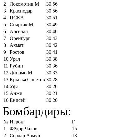
2
Локомотив М
30
56
3
Краснодар
30
56
4
ЦСКА
30
51
5
Спартак М
30
49
6
Арсенал
30
46
7
Оренбург
30
43
8
Ахмат
30
42
9
Ростов
30
41
10
Урал
30
38
11
Рубин
30
36
12
Динамо М
30
33
13
Крылья Советов
30
28
14
Уфа
30
26
15
Анжи
30
21
16
Енисей
30
20
Бомбардиры:
№
Игрок
Г
1
Фёдор Чалов
15
2
Сердар Азмун
13