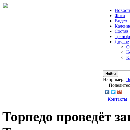
Новост
Фото
Видео
Календ
Состав
Трансф
Другое
О
К
К
Найти
Например:
"
Поделитес
Контакты
Торпедо проведёт з