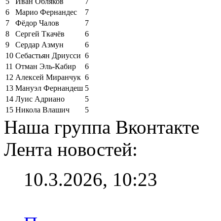
5
Иван Обляков
7
6
Марио Фернандес
7
7
Фёдор Чалов
7
8
Сергей Ткачёв
6
9
Сердар Азмун
6
10
Себастьян Дриусси
6
11
Отман Эль-Кабир
6
12
Алексей Миранчук
6
13
Мануэл Фернандеш
5
14
Луис Адриано
5
15
Никола Влашич
5
Наша группа Вконтакте
Лента новостей:
10.3.2026, 10:23