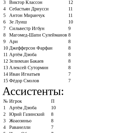
3
Виктор Классон
12
4
Себастьян Дриусси
11
5
Антон Миранчук
11
6
Зе Луиш
10
7
Сильвестр Игбун
9
8
Магомед-Шапи Сулейманов
8
9
Ари
8
10
Джефферсон Фарфан
8
11
Артём Дзюба
8
12
Зелимхан Бакаев
8
13
Алексей Сутормин
8
14
Иван Игнатьев
7
15
Фёдор Смолов
7
Ассистенты:
№
Игрок
П
1
Артём Дзюба
10
2
Юрий Газинский
8
3
Жоаозиньо
8
4
Раванелли
7