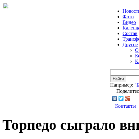
Новост
Фото
Видео
Календ
Состав
Трансф
Другое
О
К
К
Найти
Например:
"
Поделитес
Контакты
Торпедо сыграло в