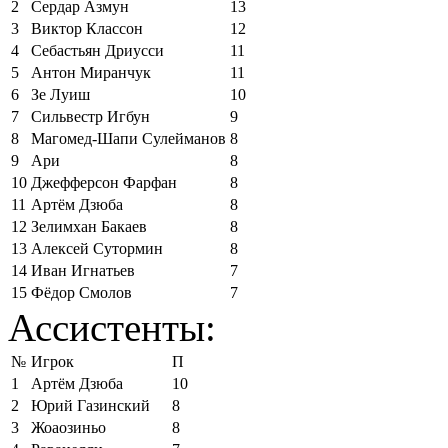
2
Сердар Азмун
13
3
Виктор Классон
12
4
Себастьян Дриусси
11
5
Антон Миранчук
11
6
Зе Луиш
10
7
Сильвестр Игбун
9
8
Магомед-Шапи Сулейманов
8
9
Ари
8
10
Джефферсон Фарфан
8
11
Артём Дзюба
8
12
Зелимхан Бакаев
8
13
Алексей Сутормин
8
14
Иван Игнатьев
7
15
Фёдор Смолов
7
Ассистенты:
№
Игрок
П
1
Артём Дзюба
10
2
Юрий Газинский
8
3
Жоаозиньо
8