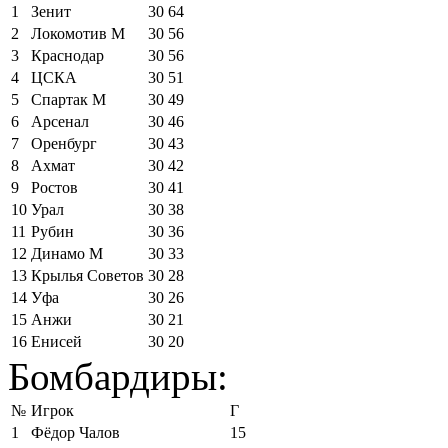
1
Зенит
30
64
2
Локомотив М
30
56
3
Краснодар
30
56
4
ЦСКА
30
51
5
Спартак М
30
49
6
Арсенал
30
46
7
Оренбург
30
43
8
Ахмат
30
42
9
Ростов
30
41
10
Урал
30
38
11
Рубин
30
36
12
Динамо М
30
33
13
Крылья Советов
30
28
14
Уфа
30
26
15
Анжи
30
21
16
Енисей
30
20
Бомбардиры:
№
Игрок
Г
1
Фёдор Чалов
15