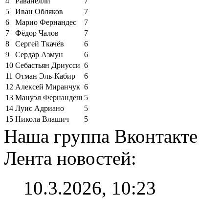
4
Раванелли
7
5
Иван Обляков
7
6
Марио Фернандес
7
7
Фёдор Чалов
7
8
Сергей Ткачёв
6
9
Сердар Азмун
6
10
Себастьян Дриусси
6
11
Отман Эль-Кабир
6
12
Алексей Миранчук
6
13
Мануэл Фернандеш
5
14
Луис Адриано
5
15
Никола Влашич
5
Наша группа Вконтакте
Лента новостей:
10.3.2026, 10:23