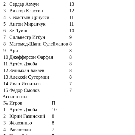
2
Сердар Азмун
13
3
Виктор Классон
12
4
Себастьян Дриусси
11
5
Антон Миранчук
11
6
Зе Луиш
10
7
Сильвестр Игбун
9
8
Магомед-Шапи Сулейманов
8
9
Ари
8
10
Джефферсон Фарфан
8
11
Артём Дзюба
8
12
Зелимхан Бакаев
8
13
Алексей Сутормин
8
14
Иван Игнатьев
7
15
Фёдор Смолов
7
Ассистенты:
№
Игрок
П
1
Артём Дзюба
10
2
Юрий Газинский
8
3
Жоаозиньо
8
4
Раванелли
7