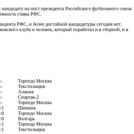
 кандидату на пост президента Российского футбольного союза
олжность главы РФС.
езидента РФС, и более достойной кандидатуры сегодня нет.
овского клуба и человек, который поработал и в сборной, и в
:-
Торпедо Москва
:-
Текстильщик
:-
Алания
:-
Спартак-2
:-
Торпедо Москва
:1
Шинник
:0
Торпедо Москва
:0
Волгарь
:1
Торпедо Москва
:1
Текстильщик