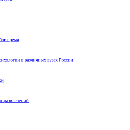
бое время
ихологии в различных вузах России
ки
йн-развлечений