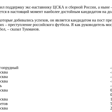
ил поддержку экс-наставнику ЦСКА и сборной России, а ныне –
яется в настоящий момент наиболее достойным кандидатом на д
которые добивались успехов, он является кандидатом на пост пр
их – преступление российского футбола. Я как руководитель моск
ол, – сказал Тукманов.
гопрудный
-
сква
-
сква
-
сква
-
ь
-
сква
0
0
сква
1
етов
5
сква
2