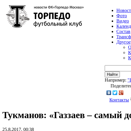
Новос
Фото
Видео
Календ
Состав
Транс
Другое
О
К
К
Найти
Например:
"
Поделитес
Контакты
Тукманов: «Газзаев – самый 
25.8.2017, 00:38