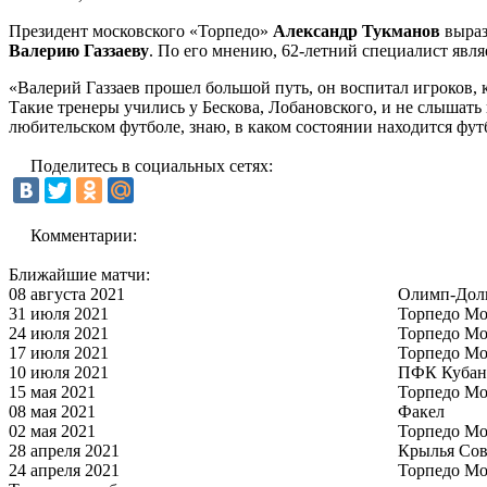
Президент московского «Торпедо»
Александр Тукманов
выраз
Валерию Газзаеву
. По его мнению, 62-летний специалист явл
«Валерий Газзаев прошел большой путь, он воспитал игроков, 
Такие тренеры учились у Бескова, Лобановского, и не слышать 
любительском футболе, знаю, в каком состоянии находится футб
Поделитесь в социальных сетях:
Комментарии:
Ближайшие матчи:
08 августа 2021
Олимп-Дол
31 июля 2021
Торпедо Мо
24 июля 2021
Торпедо Мо
17 июля 2021
Торпедо Мо
10 июля 2021
ПФК Кубан
15 мая 2021
Торпедо Мо
08 мая 2021
Факел
02 мая 2021
Торпедо Мо
28 апреля 2021
Крылья Сов
24 апреля 2021
Торпедо Мо