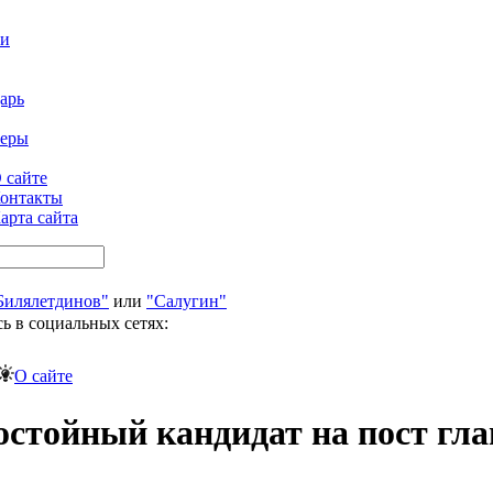
ти
арь
феры
 сайте
онтакты
арта сайта
Билялетдинов"
или
"Салугин"
ь в социальных сетях:
О сайте
достойный кандидат на пост г