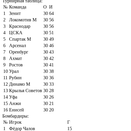
Турнирная таблица:
№
Команда
О
И
1
Зенит
30
64
2
Локомотив М
30
56
3
Краснодар
30
56
4
ЦСКА
30
51
5
Спартак М
30
49
6
Арсенал
30
46
7
Оренбург
30
43
8
Ахмат
30
42
9
Ростов
30
41
10
Урал
30
38
11
Рубин
30
36
12
Динамо М
30
33
13
Крылья Советов
30
28
14
Уфа
30
26
15
Анжи
30
21
16
Енисей
30
20
Бомбардиры:
№
Игрок
Г
1
Фёдор Чалов
15