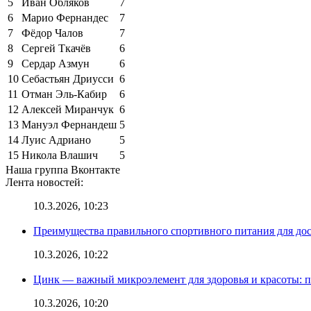
5
Иван Обляков
7
6
Марио Фернандес
7
7
Фёдор Чалов
7
8
Сергей Ткачёв
6
9
Сердар Азмун
6
10
Себастьян Дриусси
6
11
Отман Эль-Кабир
6
12
Алексей Миранчук
6
13
Мануэл Фернандеш
5
14
Луис Адриано
5
15
Никола Влашич
5
Наша группа Вконтакте
Лента новостей:
10.3.2026, 10:23
Преимущества правильного спортивного питания для до
10.3.2026, 10:22
Цинк — важный микроэлемент для здоровья и красоты: 
10.3.2026, 10:20