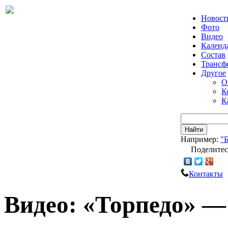
Новост
Фото
Видео
Календ
Состав
Трансф
Другое
О
К
К
Найти
Например:
"
Поделитес
Контакты
Видео: «Торпедо» —