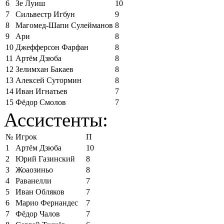
6
Зе Луиш
10
7
Сильвестр Игбун
9
8
Магомед-Шапи Сулейманов
8
9
Ари
8
10
Джефферсон Фарфан
8
11
Артём Дзюба
8
12
Зелимхан Бакаев
8
13
Алексей Сутормин
8
14
Иван Игнатьев
7
15
Фёдор Смолов
7
Ассистенты:
№
Игрок
П
1
Артём Дзюба
10
2
Юрий Газинский
8
3
Жоаозиньо
8
4
Раванелли
7
5
Иван Обляков
7
6
Марио Фернандес
7
7
Фёдор Чалов
7