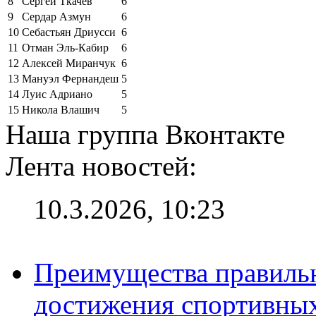
8
Сергей Ткачёв
6
9
Сердар Азмун
6
10
Себастьян Дриусси
6
11
Отман Эль-Кабир
6
12
Алексей Миранчук
6
13
Мануэл Фернандеш
5
14
Луис Адриано
5
15
Никола Влашич
5
Наша группа Вконтакте
Лента новостей:
10.3.2026, 10:23
Преимущества правильн
достижения спортивных