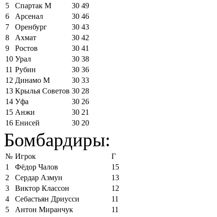
5
Спартак М
30
49
6
Арсенал
30
46
7
Оренбург
30
43
8
Ахмат
30
42
9
Ростов
30
41
10
Урал
30
38
11
Рубин
30
36
12
Динамо М
30
33
13
Крылья Советов
30
28
14
Уфа
30
26
15
Анжи
30
21
16
Енисей
30
20
Бомбардиры:
№
Игрок
Г
1
Фёдор Чалов
15
2
Сердар Азмун
13
3
Виктор Классон
12
4
Себастьян Дриусси
11
5
Антон Миранчук
11