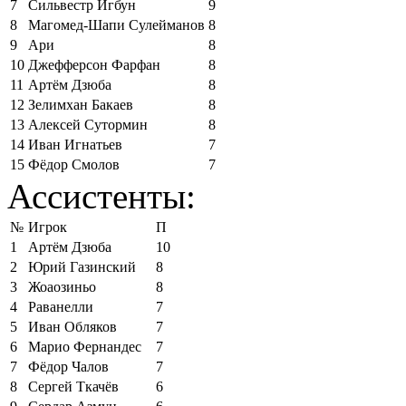
7
Сильвестр Игбун
9
8
Магомед-Шапи Сулейманов
8
9
Ари
8
10
Джефферсон Фарфан
8
11
Артём Дзюба
8
12
Зелимхан Бакаев
8
13
Алексей Сутормин
8
14
Иван Игнатьев
7
15
Фёдор Смолов
7
Ассистенты:
№
Игрок
П
1
Артём Дзюба
10
2
Юрий Газинский
8
3
Жоаозиньо
8
4
Раванелли
7
5
Иван Обляков
7
6
Марио Фернандес
7
7
Фёдор Чалов
7
8
Сергей Ткачёв
6