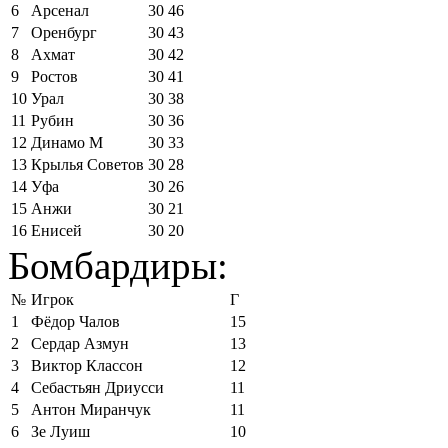
6
Арсенал
30
46
7
Оренбург
30
43
8
Ахмат
30
42
9
Ростов
30
41
10
Урал
30
38
11
Рубин
30
36
12
Динамо М
30
33
13
Крылья Советов
30
28
14
Уфа
30
26
15
Анжи
30
21
16
Енисей
30
20
Бомбардиры:
№
Игрок
Г
1
Фёдор Чалов
15
2
Сердар Азмун
13
3
Виктор Классон
12
4
Себастьян Дриусси
11
5
Антон Миранчук
11
6
Зе Луиш
10