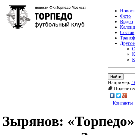
Новос
Фото
Видео
Календ
Состав
Транс
Другое
О
К
К
Найти
Например:
"
Поделитес
Контакты
Зырянов: «Торпедо»