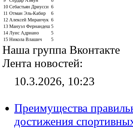
9
Сердар Азмун
6
10
Себастьян Дриусси
6
11
Отман Эль-Кабир
6
12
Алексей Миранчук
6
13
Мануэл Фернандеш
5
14
Луис Адриано
5
15
Никола Влашич
5
Наша группа Вконтакте
Лента новостей:
10.3.2026, 10:23
Преимущества правильн
достижения спортивных